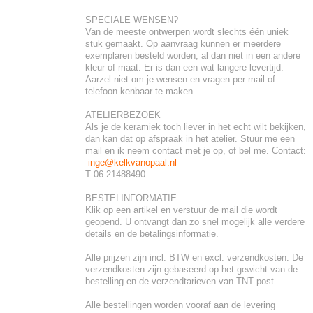
SPECIALE WENSEN?
Van de meeste ontwerpen wordt slechts één uniek
stuk gemaakt. Op aanvraag kunnen er meerdere
exemplaren besteld worden, al dan niet in een andere
kleur of maat. Er is dan een wat langere levertijd.
Aarzel niet om je wensen en vragen per mail of
telefoon kenbaar te maken.
ATELIERBEZOEK
Als je de keramiek toch liever in het echt wilt bekijken,
dan kan dat op afspraak in het atelier. Stuur me een
mail en ik neem contact met je op, of bel me. Contact:
inge@kelkvanopaal.nl
T 06 21488490
BESTELINFORMATIE
Klik op een artikel en verstuur de mail die wordt
geopend. U ontvangt dan zo snel mogelijk alle verdere
details en de betalingsinformatie.
Alle prijzen zijn incl. BTW en excl. verzendkosten. De
verzendkosten zijn gebaseerd op het gewicht van de
bestelling en de verzendtarieven van TNT post.
Alle bestellingen worden vooraf aan de levering